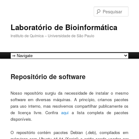
Pular
para
Pesqu
o
conteúdo
Laboratório de Bioinformática
principal
Instituto de Química – Universidade de São Paulo
Menu
principal
Repositório de software
Nosso repositório surgiu da necessidade de instalar o mesmo
software em diversas máquinas. A princípio, criamos pacotes
para uso interno, mas resolvemos compartilhar publicamente os
de licença livre. Confira
aqui
a lista completa de pacotes
disponíveis.
O repositório contém pacotes Debian (.deb), compilados em
máquinas com Ubuntu 16.04 (Xenial) e estão sendo usados por