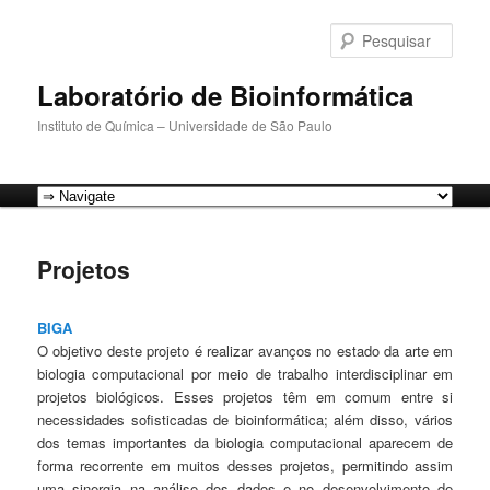
Pular
para
Pesqu
o
conteúdo
Laboratório de Bioinformática
principal
Instituto de Química – Universidade de São Paulo
Menu
principal
Projetos
BIGA
O objetivo deste projeto é realizar avanços no estado da arte em
biologia computacional por meio de trabalho interdisciplinar em
projetos biológicos. Esses projetos têm em comum entre si
necessidades sofisticadas de bioinformática; além disso, vários
dos temas importantes da biologia computacional aparecem de
forma recorrente em muitos desses projetos, permitindo assim
uma sinergia na análise dos dados e no desenvolvimento de